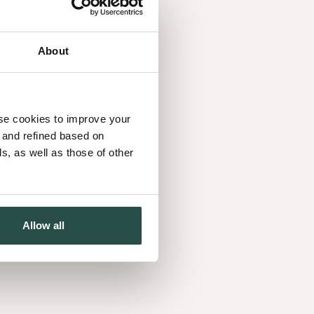
About
use cookies to improve your
d and refined based on
, as well as those of other
Allow all
est is de perfecte basis voor elk project. Hier
t, de vele opties ontdekken. Tanith leert er je alles