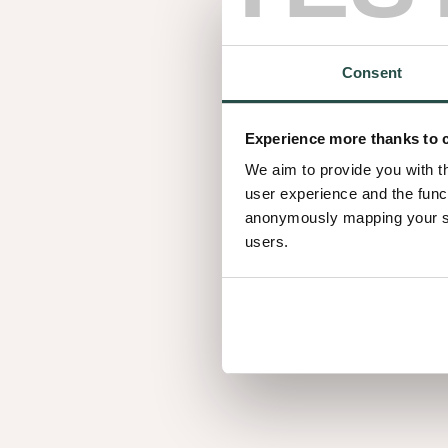
duurzaamheidsaspecten & certificeringe
van verwerking en afwerking.
Consent
Hierdoor krijg je een diepgaand inzicht in h
vol vertrouwen de beste keuze maken voor
Experience more thanks to 
ontwerp.
We aim to provide you with t
user experience and the func
anonymously mapping your sur
users.
De onmisbare start
van elk project