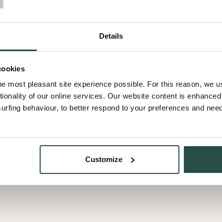
n
en de fijne kneepjes
Details
et materiaal en kun je
 jouw unieke
cookies
he most pleasant site experience possible. For this reason, we 
tionality of our online services. Our website content is enhance
fing behaviour, to better respond to your preferences and needs
Customize
Onze samenwerking met Broein
kun je, samen met je eindklan