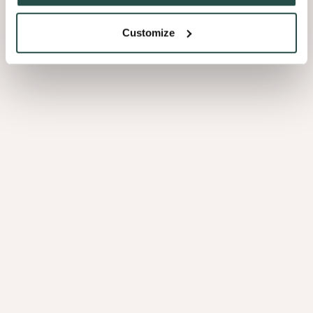
Customize
Achter elk product staat een gepassioneerd team. Ontdek hoe onze
mensen hun carrière vormgeven, hun talenten ontwikkelen en elke
dag the spirit of wood tot leven brengen.
Bekijk alle job stories
Laatste jobstories
JOBSTORY
Decospan Triatlon Menen: een partnership dat de
moeite loont
JOBSTORY
Opleidingen als topprioriteit bij Decospan