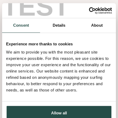
TEST
uitgebreid opleidingsprogramma helpt de werknemers verder op
weg naar persoonlijke ontplooiing en ontwikkeling. Ze worden
bovendien aangemoedigd om deel te nemen aan diverse
activiteiten, van kookworkshops tot sportinitiaties, terwijl ze in de
Consent
Details
About
exclusieve fitnesszaal van het bedrijf stoom kunnen aflaten.
Onder meer die mensgerichte waarden en ingesteldheid hielpen
Experience more thanks to cookies
Decospan om uit te groeien tot Europees marktleider en om zijn
ambitieuze medewerkers alle kansen te bieden.
We aim to provide you with the most pleasant site
experience possible. For this reason, we use cookies to
Wil jij ook aan de slag bij Decospan?
improve your user experience and the functionality of our
Bekijk onze openstaande vacatures
online services. Our website content is enhanced and
refined based on anonymously mapping your surfing
behaviour, to better respond to your preferences and
needs, as well as those of other users.
Ontdek de verhalen van onze
mensen
Allow all