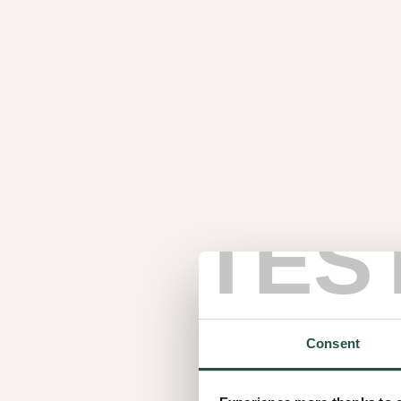
NEWS
Jouw favoriete Nørdus fineer heeft ee
nieuwe thuis
NEWS
Maak kennis met Nuxe: de premium
walnootcollectie
TES
NEWS
Maak kennis met Parky: wood
flooring’s finest
Consent