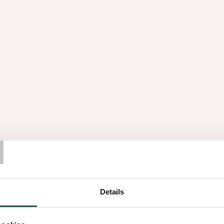
NEWS
n
Decospan zwaait deuren open van
vloerensite op zondag 5 oktober
NEWS
Decospan ontvangt het Factory of the
Future certification 2025
T
NEWS
Esco onthult haar nieuwe branding
Details