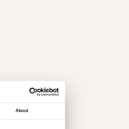
NEWS
De interieurs van morgen duurzaam
vormgeven: recente inzichten van
Decospan
NEWS
Ondergedompeld in de wereld van
fineer
NEWS
Decospan gaat voor netto positief
tegen 2040
About