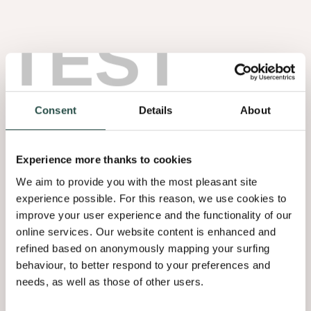
formation étendu favorise le développement et l’épanouissement
TEST
personnel des collaborateurs. Les employés sont invités à participer
à un large éventail d'activités allant de l’atelier de cuisine à diverses
initiations sportives. Ils peuvent également se défouler et transpirer
dans la salle de sport dédiée de Decospan.
Ces valeurs et cet état d’esprit faisant primer l’humain ont permis à
Consent
Details
About
Decospan de devenir le leader du marché européen qu'il est
aujourd'hui, tout en offrant de solides opportunités à tous ceux
désirant franchir le pas.
Experience more thanks to cookies
We aim to provide you with the most pleasant site
Vous souhaitez travailler chez Decospan ? Consultez nos
offres
experience possible. For this reason, we use cookies to
d’emploi actuelles
.
improve your user experience and the functionality of our
online services. Our website content is enhanced and
refined based on anonymously mapping your surfing
Découvrez nos offres d'emploi
behaviour, to better respond to your preferences and
needs, as well as those of other users.