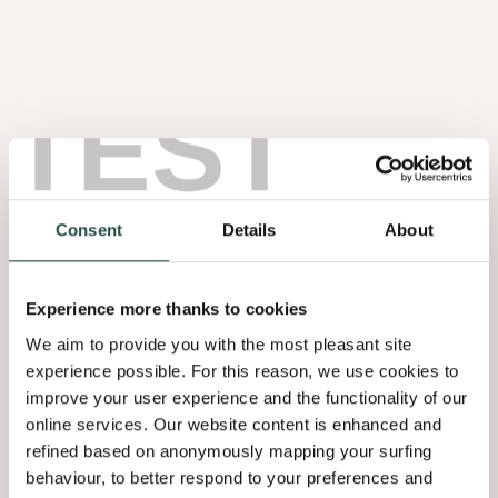
BLOG
BLOG
Decospan Le placage
Decospan Un regard
jusqu’au bout des orteils
naturel
TEST
BLOG
BLOG
4 raisons pour lesquelles
« La pénurie de bois se
le bois est source de vie,
doit en partie à la
au sens propre comme
spéculation et à la
au sens figuré
nervosité du marché »
Consent
Details
About
BLOG
Les 10 types de bois les
plus populaires
Experience more thanks to cookies
We aim to provide you with the most pleasant site
experience possible. For this reason, we use cookies to
improve your user experience and the functionality of our
online services. Our website content is enhanced and
refined based on anonymously mapping your surfing
behaviour, to better respond to your preferences and