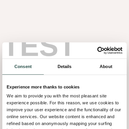
Dans l’espace de consultation, des étagères en Cinnamon
Triba encadrent un écran et une série d’échantillons
soigneusement ordonnés. Ici, le bois apporte une tonalité
chaleureuse à la conversation de conception. La texture du
placage adoucit la présence de la technologie et des produits,
TEST
de sorte que l’attention reste portée sur la composition et la
matérialité plutôt que sur le matériel.
Consent
Details
About
Une cuisine qui se comporte
Experience more thanks to cookies
comme un meuble
We aim to provide you with the most pleasant site
La cuisine de démonstration se comporte davantage comme une
experience possible. For this reason, we use cookies to
pièce de mobilier soigneusement façonnée que comme un simple
improve your user experience and the functionality of our
alignement de meubles. Les façades sont divisées en claires bandes
online services. Our website content is enhanced and
horizontales, chacune renforçant le rythme du veinage.
refined based on anonymously mapping your surfing