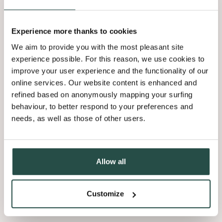
aux fins décrites ci-dessus.
Experience more thanks to cookies
Décidez vous-même des cookies que
We aim to provide you with the most pleasant site
vous acceptez
experience possible. For this reason, we use cookies to
improve your user experience and the functionality of our
online services. Our website content is enhanced and
La plupart des navigateurs vous permettent de choisir d’accepter
refined based on anonymously mapping your surfing
tous les cookies ou d’être averti lorsqu’un cookie est proposé. Vous
pouvez alors décider si vous acceptez, ou non, le cookie. Pour les
behaviour, to better respond to your preferences and
paramétrages spécifiques, vous pouvez consulter le mode d’emploi
needs, as well as those of other users.
de votre navigateur, qui se trouve généralement sous l’onglet
« Aide » de la barre d’outils de la plupart des navigateurs.
Allow all
Pour Google Chrome :
Dans le menu de Chrome, cliquez sur la barre d’outils du navigateur.
Customize
Sélectionnez
Paramètres
.