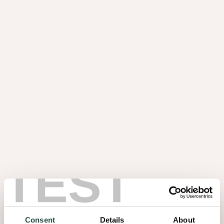
aux cookies qu’il dépose.
Analyse web
Les sites web utilisent Google Analytics, un outil d’analyse de site
web fourni par Google Inc. (« Google »). Google Analytics dépose
des cookies qui permettent d’analyser comment les internautes
utilisent les sites web. Les informations collectées par ces cookies
(y compris votre adresse IP) concernant votre manière d’utiliser le
site web seront transférées et stockées par Google.
Google exploite ces informations pour étudier comment vous utilisez
les sites web, établir des rapports sur l’activité des sites web à
l’intention de leurs administrateurs et pour offrir d’autres services
TEST
liés à l’activité du site web et à l’utilisation de l’internet. Google peut
fournir ces informations à des tiers s’il est légalement tenu de la
faire, ou si ces tiers traitent ces informations pour le compte de
Google. Google n’associera pas votre adresse IP à d’autres données
conservées par Google. En utilisant ce site web, vous consentez au
Consent
Details
About
traitement de ces informations par Google, dans les conditions et