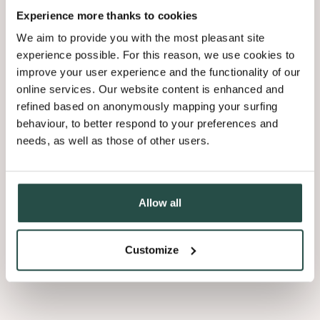
Un écran dissimulé
Experience more thanks to cookies
L’un des éléments les plus remarquables de ce pool house est
We aim to provide you with the most pleasant site
l’intégration discrète de la technologie. Un écran descend du
experience possible. For this reason, we use cookies to
plafond, transformant instantanément l’espace en home cinéma.
improve your user experience and the functionality of our
Lorsqu’il n’est pas utilisé, il disparaît complètement, laissant place
aux élégantes étagères en noyer et préservant l’esthétique épurée
online services. Our website content is enhanced and
du lieu.
refined based on anonymously mapping your surfing
behaviour, to better respond to your preferences and
needs, as well as those of other users.
Pourquoi le noyer fait toute la
Allow all
différence
Au-delà de son esthétique intemporelle, le noyer offre de nombreux
Customize
avantages qui en font un favori des designers. Ses teintes profondes
et riches réchauffent immédiatement un intérieur, tandis que ses
variations naturelles garantissent que chaque surface est unique.