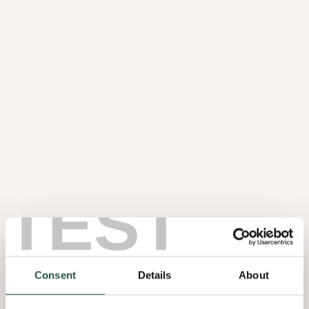
l’esthétique moderne tout en offrant un éclairage fonctionnel.
Le noyer jusque dans les
moindres détails
Les détails font toute la différence. Sous le plan de travail en pierre
naturelle blanche, des lattes en noyer ajoutent une touche de
chaleur et de texture. Cette subtile transition entre les matériaux
met en valeur l’artisanat et la précision du design.
TEST
Le résultat ? Une harmonie parfaite entre structure et matière, où
chaque élément a été soigneusement pensé.
Consent
Details
About